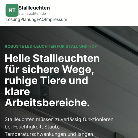
Stallleuchten
NT
stallleuchten.de
Lösung
Planung
FAQ
Impressum
ROBUSTE LED-LEUCHTEN FÜR STALL UND HOF
Helle Stallleuchten
für sichere Wege,
ruhige Tiere und
klare
Arbeitsbereiche.
Stallleuchten müssen zuverlässig funktionieren:
bei Feuchtigkeit, Staub,
Temperaturschwankungen und langen